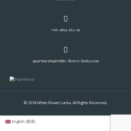
+66-9892-562-95
apartments@white-flower-lanta.com
© 2018 White Flower Lanta. All Rights Reserved.
English
(
英语
)