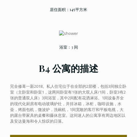
居住面积：145平方米
浴室：3 间
B4 公寓的描述
完全修葺一新2018。私人住宅位于在全部的2层楼，包括3间独立卧
室（主卧室和卧室1，这两间卧室有1张的大双人床/1间，卧室3有2
张的普通双人床）3间浴室，其中2间配有花洒淋浴。1间设备齐全
的现代化厨房有电动玻璃炉灶，并排冰箱，冰柜，咖啡设施，水
壶，烤面包机，微波炉，洗碗机，1间宽敞的客厅和平板电视，大
的露台带家具的桌餐和藤休息室。这间迷人的公寓享有周边地区以
及安达曼海和令人惊叹的日落。