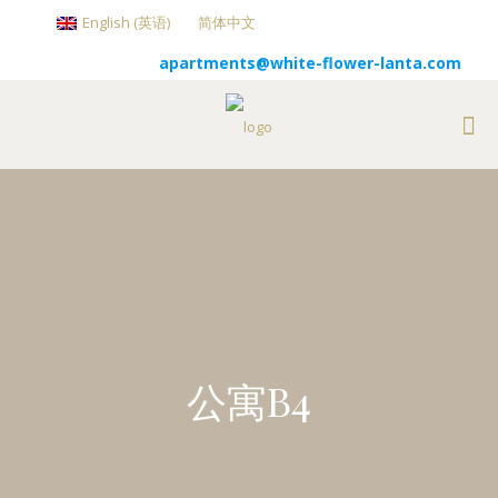
English
(
英语
)
简体中文
apartments@white-flower-lanta.com
公寓B4